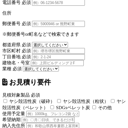
電話番号
必須
住所
郵便番号
必須
※郵便番号or町名などで検索できます
都道府県
必須
市区町村
必須
丁目番地
必須
建物名・号室
業種
必須
お見積り要件
見積対象製品
必須
ヤシ殻活性炭（破砕）
ヤシ殻活性炭（粒状）
ヤシ
殻活性炭（ペレット）
SDGsペレット炭
その他
使用予定量
希望納期
納入先住所