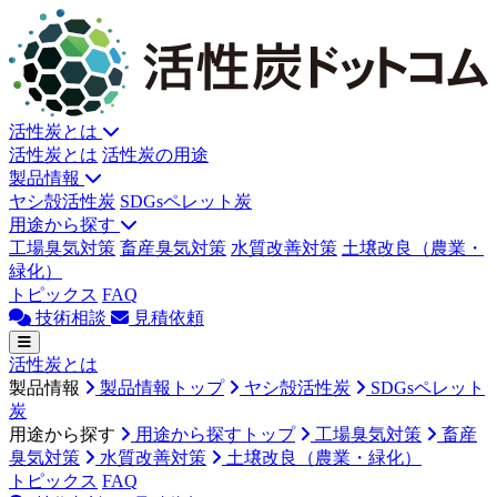
活性炭とは
活性炭とは
活性炭の用途
製品情報
ヤシ殻活性炭
SDGsペレット炭
用途から探す
工場臭気対策
畜産臭気対策
水質改善対策
土壌改良（農業・
緑化）
トピックス
FAQ
技術相談
見積依頼
活性炭とは
製品情報
製品情報トップ
ヤシ殻活性炭
SDGsペレット
炭
用途から探す
用途から探すトップ
工場臭気対策
畜産
臭気対策
水質改善対策
土壌改良（農業・緑化）
トピックス
FAQ